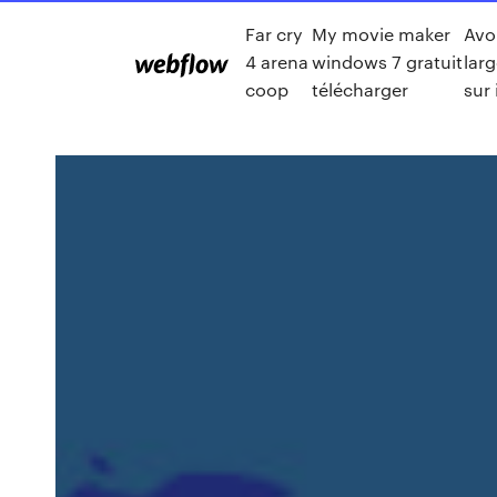
Far cry
My movie maker
Avo
4 arena
windows 7 gratuit
lar
coop
télécharger
sur