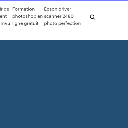
ir de
Formation
Epson driver
gent
photoshop en
scanner 2480
 imvu
ligne gratuit
photo perfection