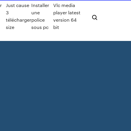
r
Just cause
Installer
Vlc media
3
une
player latest
télécharger
police
version 64
size
sous pc
bit